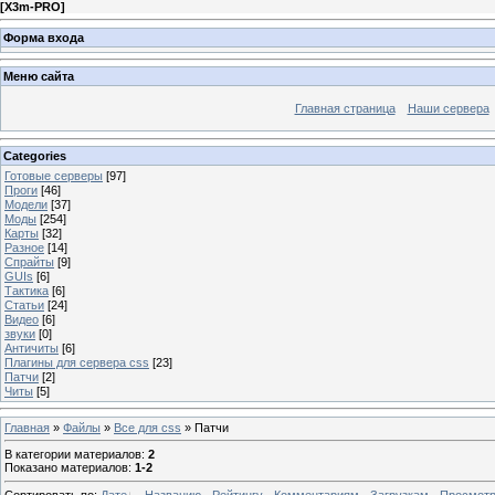
[
X3m-PRO
]
Форма входа
Меню сайта
Главная страница
Наши сервера
Categories
Готовые серверы
[97]
Проги
[46]
Модели
[37]
Моды
[254]
Карты
[32]
Разное
[14]
Спрайты
[9]
GUIs
[6]
Тактика
[6]
Статьи
[24]
Видео
[6]
звуки
[0]
Античиты
[6]
Плагины для сервера css
[23]
Патчи
[2]
Читы
[5]
Главная
»
Файлы
»
Все для css
» Патчи
В категории материалов
:
2
Показано материалов
:
1-2
Сортировать по
:
Дате
·
Названию
·
Рейтингу
·
Комментариям
·
Загрузкам
·
Просмот