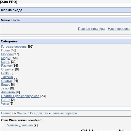
[
X3m-PRO
]
Форма входа
Меню сайта
Главная страница
Наши сервера
Categories
Готовые серверы
[97]
Проги
[46]
Модели
[37]
Моды
[254]
Карты
[32]
Разное
[14]
Спрайты
[9]
GUIs
[6]
Тактика
[6]
Статьи
[24]
Видео
[6]
звуки
[0]
Античиты
[6]
Плагины для сервера css
[23]
Патчи
[2]
Читы
[5]
Главная
»
Файлы
»
Все для css
»
Готовые серверы
Clan Wars server no-steam
[ ·
Скачать удаленно
() ]