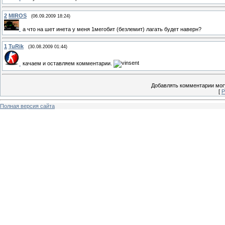
2
MIROS
(06.09.2009 18:24)
а что на шет инета у меня 1мегобит (безлемит) лагать будет наверн?
1
TuRik
(30.08.2009 01:44)
качаем и оставляем комментарии.
Добавлять комментарии могу
[
Р
Полная версия сайта