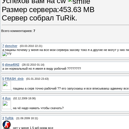
Успехов вам на cw
Размер сервера:453.63 MB
Сервер собрал TuRik.
Всего комментариев
:
7
7
dencher
(03.03.2010 22:21)
а пацаны почему у меня на все мои сервера захожу токо я а другие не могут у них пи
6
dima4042
(28.02.2010 01:14)
а он нормальный но я имея в виду робочий ????????
5
FRASH_dnb
(01.01.2010 23:43)
пацаны а серв точно рабочий ?? его запускаеш и все вписываеш админку все
4
Дух
(02.12.2009 18:06)
на чё надо нажать чтобы скачать?
3
TuRik
(11.09.2009 18:11)
нет у меня 1.5 мб норм все