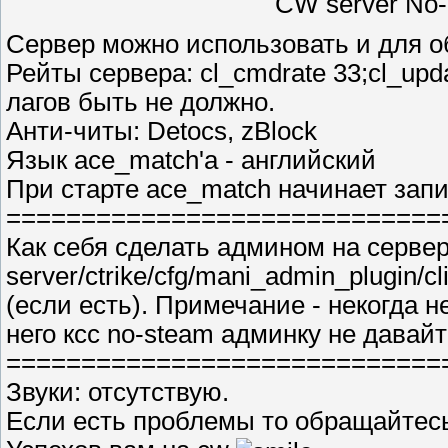
CW server No-
Сервер можно использовать и для о
Рейты сервера: cl_cmdrate 33;cl_upd
лагов быть не должно.
Анти-читы: Detocs, zBlock
Язык ace_match'a - английский
При старте ace_match начинает зап
=============================
Как себя сделать админом на сервере
server/ctrike/cfg/mani_admin_plugin/c
(если есть). Примечание - некогда н
него ксс no-steam админку не давайт
=============================
Звуки: отсутствую.
Если есть проблемы то обращайтесь 