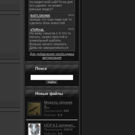
Для добавления необходима
авторизация
Поиск
Новые файлы
Модель оружия
A...
Просмотров:
940
Рейтинг:
5.0
UCP 8.1 античит...
Просмотров:
10013
Рейтинг:
5.0