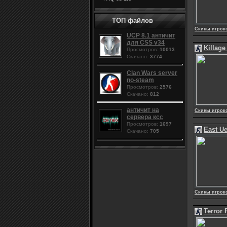
ТОП файлов
Скины игрок
UCP 8.1 античит
для CSS v34
Killage
Просмотров:
10013
Скачано:
3774
Clan Wars server
no-steam
Просмотров:
2576
Скачано:
812
античит на
Скины игрок
сервера ксс
Просмотров:
1697
East Ue
Скачано:
705
Скины игрок
Terror 