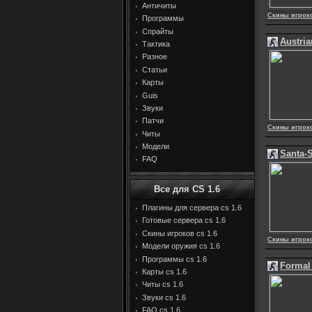
Античиты
Скины игрок
Программы
Спрайты
Austri
Тактика
Разное
Статьи
Карты
Guis
Звуки
Патчи
Скины игрок
Читы
Модели
Santa-S
FAQ
Все для CS 1.6
Плагины для сервера cs 1.6
Готовые сервера cs 1.6
Скины игроков cs 1.6
Скины игрок
Модели оружия cs 1.6
Программы cs 1.6
Formal 
Карты cs 1.6
Читы cs 1.6
Звуки cs 1.6
FAQ cs 1.6