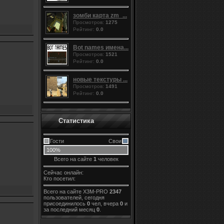
зомби карта zm_...
Просмотров:
1275
Рейтинг:
0.0
Bot names имена...
Просмотров:
1521
Рейтинг:
0.0
новые текстуры ...
Просмотров:
1491
Рейтинг:
0.0
Статистика
Гости
Свои
100%
Всего на сайте
1
человек
Сейчас онлайн:
Кто посетил:
Всего на сайте X3M-PRO
2347
пользователей, сегодня
присоединилось
0
чел, вчера
0
и
за последний месяц
0
.