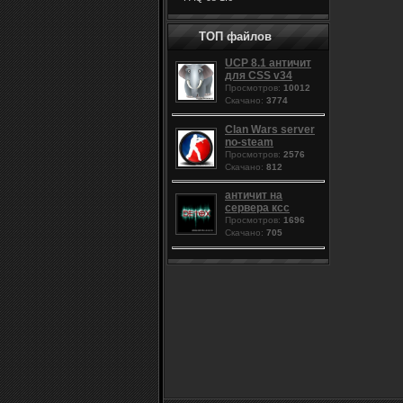
ТОП файлов
UCP 8.1 античит
для CSS v34
Просмотров:
10012
Скачано:
3774
Clan Wars server
no-steam
Просмотров:
2576
Скачано:
812
античит на
сервера ксс
Просмотров:
1696
Скачано:
705