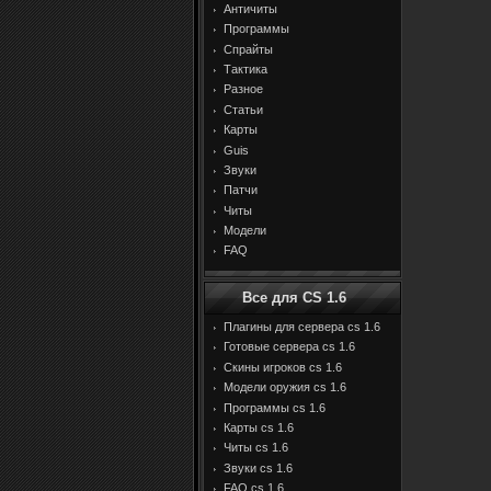
Античиты
Программы
Спрайты
Тактика
Разное
Статьи
Карты
Guis
Звуки
Патчи
Читы
Модели
FAQ
Все для CS 1.6
Плагины для сервера cs 1.6
Готовые сервера cs 1.6
Скины игроков cs 1.6
Модели оружия cs 1.6
Программы cs 1.6
Карты cs 1.6
Читы cs 1.6
Звуки cs 1.6
FAQ cs 1.6