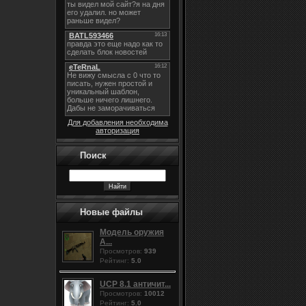
Для добавления необходима
авторизация
Поиск
Новые файлы
Модель оружия
A...
Просмотров:
939
Рейтинг:
5.0
UCP 8.1 античит...
Просмотров:
10012
Рейтинг:
5.0