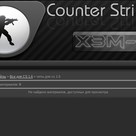
йлы
»
Все для CS 1.6
» читы для cs 1.6
 материалов
:
0
Не найдено материалов, доступных для просмотра