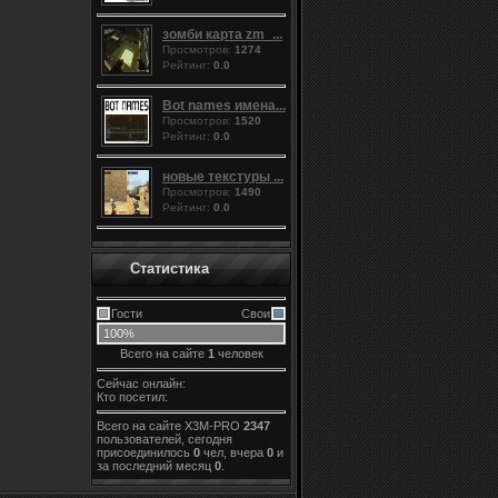
зомби карта zm_...
Просмотров:
1274
Рейтинг:
0.0
Bot names имена...
Просмотров:
1520
Рейтинг:
0.0
новые текстуры ...
Просмотров:
1490
Рейтинг:
0.0
Статистика
Гости
Свои
100%
Всего на сайте
1
человек
Сейчас онлайн:
Кто посетил:
Всего на сайте X3M-PRO
2347
пользователей, сегодня
присоединилось
0
чел, вчера
0
и
за последний месяц
0
.