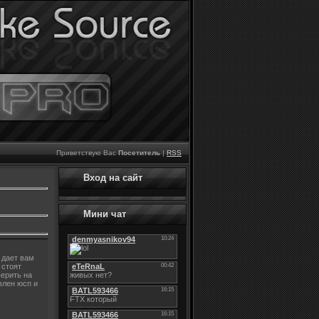
Приветствую Вас
Посетитель
|
RSS
Вход на сайт
Мини чат
 дает вам
 стоят
верить на
влен юсп и