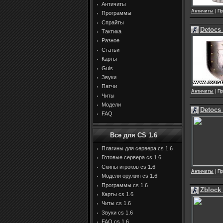
Античиты
Античиты
| Пр
Программы
Спрайты
Detocs
Тактика
Разное
Статьи
Карты
Guis
Звуки
Патчи
Античиты
| Пр
Читы
Модели
Detocs
FAQ
Все для CS 1.6
Плагины для сервера cs 1.6
Готовые сервера cs 1.6
Скины игроков cs 1.6
Античиты
| Пр
Модели оружия cs 1.6
Программы cs 1.6
Zblock 
Карты cs 1.6
Читы cs 1.6
Звуки cs 1.6
FAQ cs 1.6