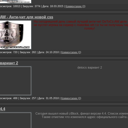
осмотров: 10013 | Загрузок: 3774 | Дата: 18.03.2015 |
Комментарии (0)
 AW - Анти-чит для новой css
На сегоднишний день самый лучший анти-чит DeToCs AW дело в
не пустет игрока на сервер с materilas wh т.е ты не получишь че
голову!
осмотров: 720 | Загрузок: 282 | Дата: 24.10.2010 |
Комментарии (0)
 вариант 2
detocs вариант 2
осмотров: 466 | Загрузок: 257 | Дата: 31.05.2010 |
Комментарии (0)
4.4
Сегодня вышел новый zBlock, финал версии 4.4. Список измен
Также отметим что изменился адрес официального сайта z