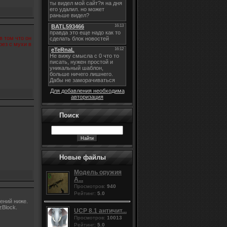
 том что он
рез с мухи в
Для добавления необходима
авторизация
Поиск
Новые файлы
Модель оружия
A...
Просмотров:
940
Рейтинг:
5.0
ений ниже.
Block.
UCP 8.1 античит...
Просмотров:
10013
Рейтинг:
5.0