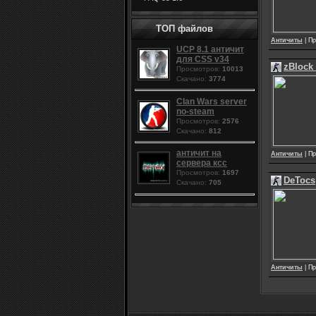
ТОП файлов
Античиты
| Пр
UCP 8.1 античит
для CSS v34
zBlock 
Просмотров:
10013
Скачано:
3774
Clan Wars server
no-steam
Просмотров:
2576
Скачано:
812
античит на
Античиты
| Пр
сервера ксс
Просмотров:
1697
DeTocs
Скачано:
705
Античиты
| Пр