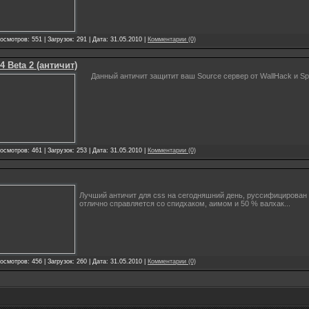
осмотров: 551 | Загрузок: 291 | Дата: 31.05.2010 |
Комментарии (0)
4 Beta 2 (античит)
Данный античит защитит ваш Source сервер от WallHack и S
осмотров: 461 | Загрузок: 253 | Дата: 31.05.2010 |
Комментарии (0)
Лучший античит для css на сегодняшний день, руссифицирован
отлично справляется со спидхаком, аимом и 50 % валхак...
осмотров: 456 | Загрузок: 260 | Дата: 31.05.2010 |
Комментарии (0)