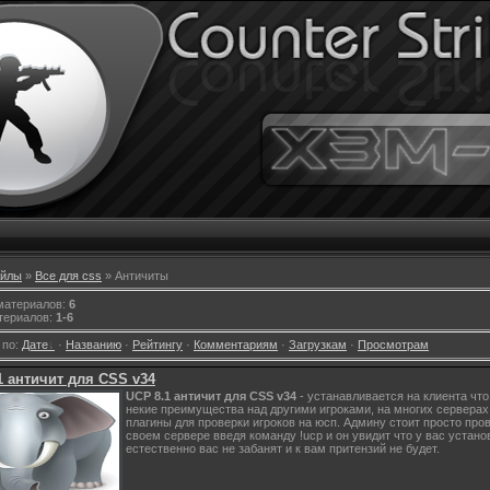
йлы
»
Все для css
» Античиты
 материалов
:
6
териалов
:
1-6
 по
:
Дате
·
Названию
·
Рейтингу
·
Комментариям
·
Загрузкам
·
Просмотрам
1 античит для CSS v34
UCP 8.1 античит для CSS v34
- устанавливается на клиента что
некие преимущества над другими игроками, на многих серверах
плагины для проверки игроков на юсп. Админу стоит просто про
своем сервере введя команду !ucp и он увидит что у вас устано
естественно вас не забанят и к вам притензий не будет.