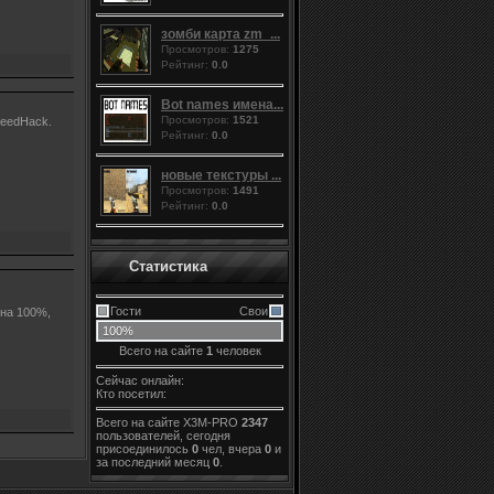
зомби карта zm_...
Просмотров:
1275
Рейтинг:
0.0
Bot names имена...
Просмотров:
1521
peedHack.
Рейтинг:
0.0
новые текстуры ...
Просмотров:
1491
Рейтинг:
0.0
Статистика
Гости
Свои
 на 100%,
100%
Всего на сайте
1
человек
Сейчас онлайн:
Кто посетил:
Всего на сайте X3M-PRO
2347
пользователей, сегодня
присоединилось
0
чел, вчера
0
и
за последний месяц
0
.