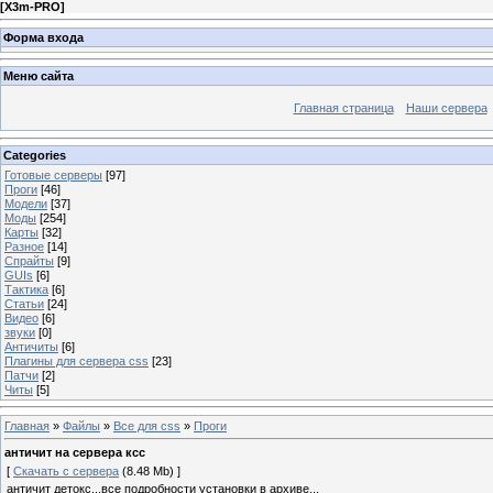
[
X3m-PRO
]
Форма входа
Меню сайта
Главная страница
Наши сервера
Categories
Готовые серверы
[97]
Проги
[46]
Модели
[37]
Моды
[254]
Карты
[32]
Разное
[14]
Спрайты
[9]
GUIs
[6]
Тактика
[6]
Статьи
[24]
Видео
[6]
звуки
[0]
Античиты
[6]
Плагины для сервера css
[23]
Патчи
[2]
Читы
[5]
Главная
»
Файлы
»
Все для css
»
Проги
античит на сервера ксс
[
Скачать с сервера
(8.48 Mb) ]
античит детокс...все подробности установки в архиве...