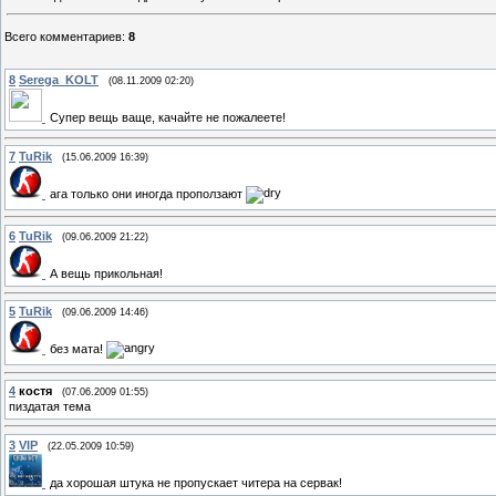
Всего комментариев
:
8
8
Serega_KOLT
(08.11.2009 02:20)
Супер вещь ваще, качайте не пожалеете!
7
TuRik
(15.06.2009 16:39)
ага только они иногда проползают
6
TuRik
(09.06.2009 21:22)
А вещь прикольная!
5
TuRik
(09.06.2009 14:46)
без мата!
4
костя
(07.06.2009 01:55)
пиздатая тема
3
VIP
(22.05.2009 10:59)
да хорошая штука не пропускает читера на сервак!